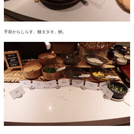
手前からしらす、鯵タタキ、鮪。