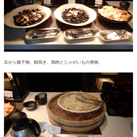
左から鯵干物、鯖焼き、鶏肉とじゃがいもの煮物。