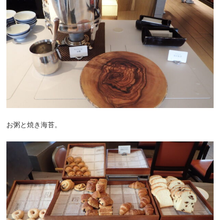
お粥と焼き海苔。