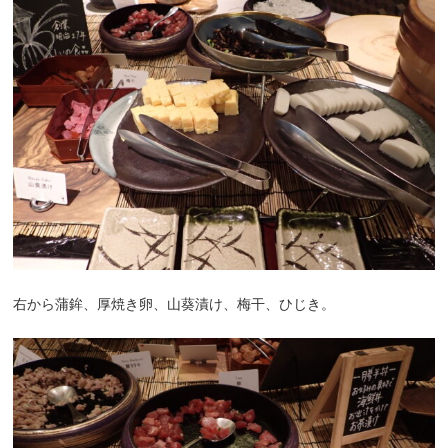
右から蒲鉾、厚焼き卵、山葵漬け、梅干、ひじき。