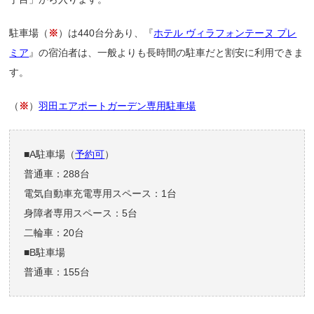
駐車場（
※
）は440台分あり、『
ホテル ヴィラフォンテーヌ プレ
ミア
』の宿泊者は、一般よりも長時間の駐車だと割安に利用できま
す。
（
※
）
羽田エアポートガーデン専用駐車場
■A駐車場（
予約可
）
普通車：288台
電気自動車充電専用スペース：1台
身障者専用スペース：5台
二輪車：20台
■B駐車場
普通車：155台